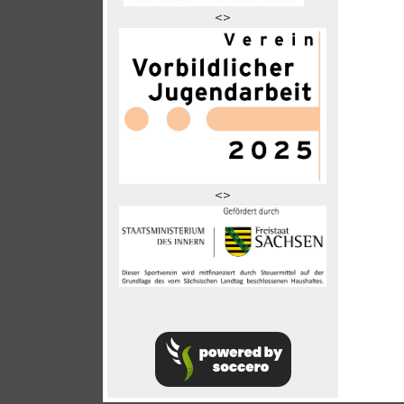
<>
<>