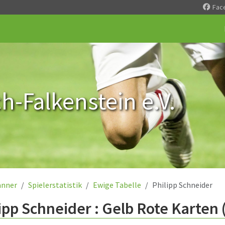
Fac
-Falkenstein e.V.
nner
Spielerstatistik
Ewige Tabelle
Philipp Schneider
ipp Schneider : Gelb Rote Karten