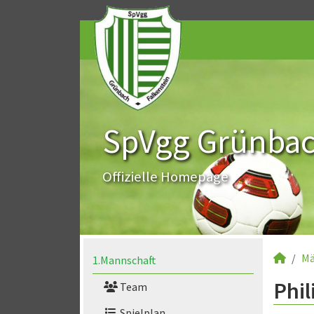
SpVgg Grünbach
Offizielle Homepage
Mä
1.Mannschaft
Phil
Team
Spielplan