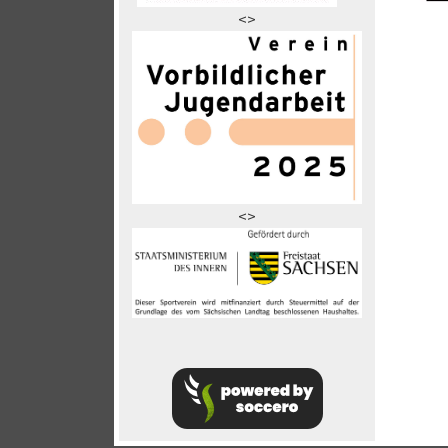
<>
<>