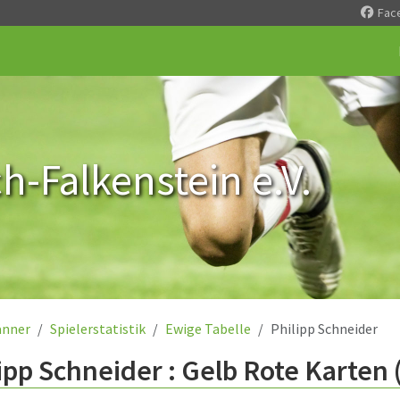
Fac
-Falkenstein e.V.
nner
Spielerstatistik
Ewige Tabelle
Philipp Schneider
ipp Schneider : Gelb Rote Karten