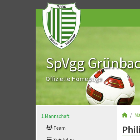
SpVgg Grünbach
Offizielle Homepage
Mä
1.Mannschaft
Phil
Team
Spielplan