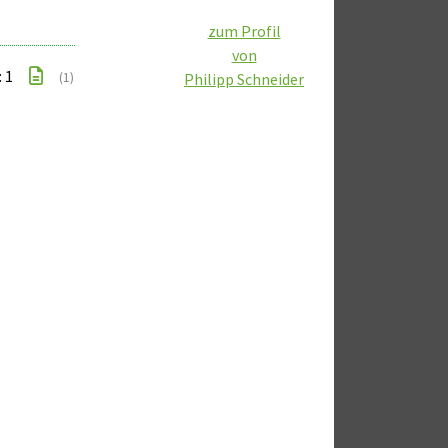
zum Profil
von
: 1
(1)
Philipp Schneider