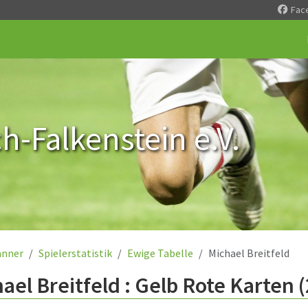
Fac
-Falkenstein e.V.
nner
Spielerstatistik
Ewige Tabelle
Michael Breitfeld
ael Breitfeld : Gelb Rote Karten 