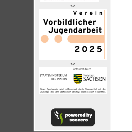
<>
<>