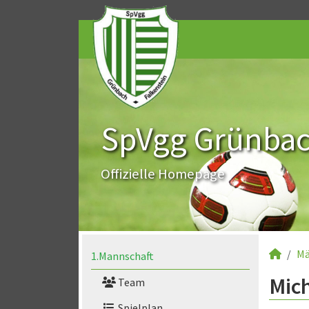
SpVgg Grünbach
Offizielle Homepage
Mä
1.Mannschaft
Mich
Team
Spielplan