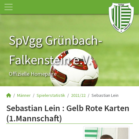
SpVgg Grünbach-
Falkenstein e.V.
Offizielle Homepage
Männer
Spielerstatistik
2021/22
Sebastian Lein
Sebastian Lein : Gelb Rote Karten
(1.Mannschaft)