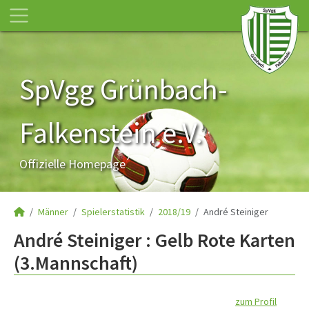
SpVgg Grünbach-
Falkenstein e.V.
Offizielle Homepage
Männer
Spielerstatistik
2018/19
André Steiniger
André Steiniger : Gelb Rote Karten
(3.Mannschaft)
zum Profil