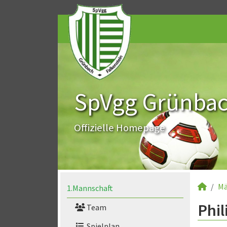
SpVgg Grünbach
Offizielle Homepage
Mä
1.Mannschaft
Phil
Team
Spielplan