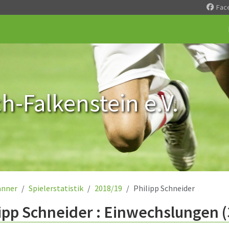
Fac
-Falkenstein e.V.
nner
Spielerstatistik
2018/19
Philipp Schneider
ipp Schneider : Einwechslungen 