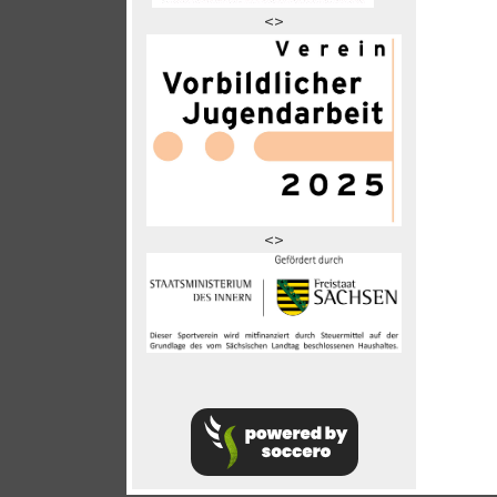
<>
<>