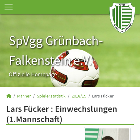
SpVgg Grünbach-
Falkenstein e.V.
Offizielle Homepage
Männer
Spielerstatistik
2018/19
Lars Fücker
Lars Fücker : Einwechslungen
(1.Mannschaft)