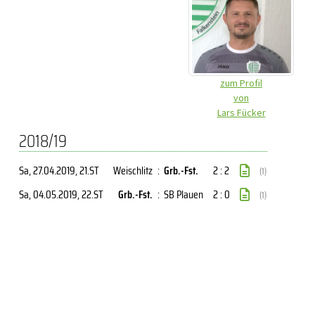
zum Profil
von
Lars Fücker
2018/19
Sa, 27.04.2019
, 21.ST
Weischlitz
:
Grb.-Fst.
2 : 2
(1)
Sa, 04.05.2019
, 22.ST
Grb.-Fst.
:
SB Plauen
2 : 0
(1)