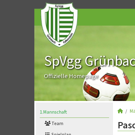
SpVgg Grünbach
Offizielle Homepage
Mä
1.Mannschaft
Pasc
Team
Spielplan