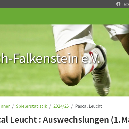
Fac
-Falkenstein e.V.
nner
Spielerstatistik
2024/25
Pascal Leucht
al Leucht : Auswechslungen (1.M