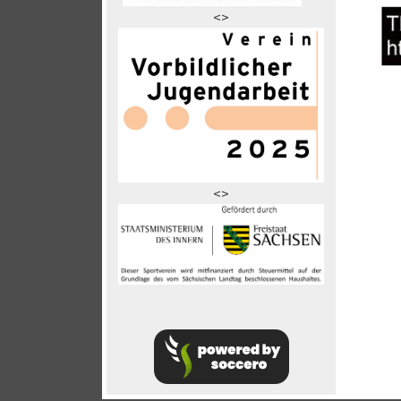
<>
<>