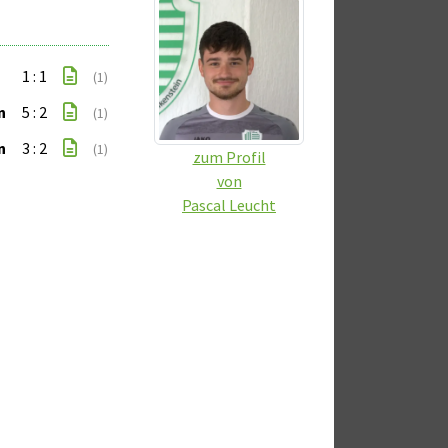
1 : 1
(1)
n
5 : 2
(1)
n
3 : 2
(1)
zum Profil
von
Pascal Leucht