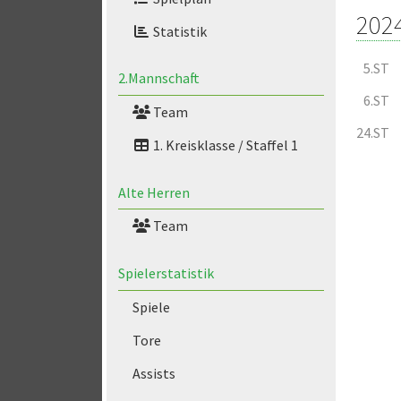
202
Statistik
5.ST
2.Mannschaft
6.ST
Team
24.ST
1. Kreisklasse / Staffel 1
Alte Herren
Team
Spielerstatistik
Spiele
Tore
Assists