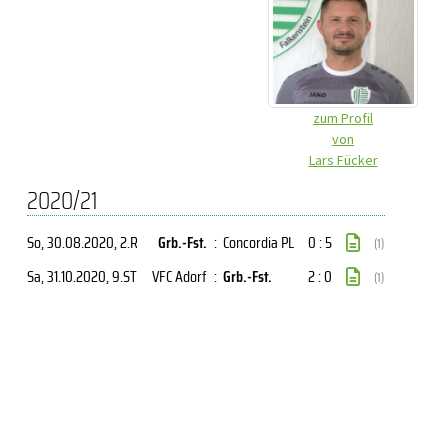
zum Profil
von
Lars Fücker
2020/21
So, 30.08.2020
, 2.R
Grb.-Fst.
:
Concordia PL
0 : 5
(1)
Sa, 31.10.2020
, 9.ST
VFC Adorf
:
Grb.-Fst.
2 : 0
(1)