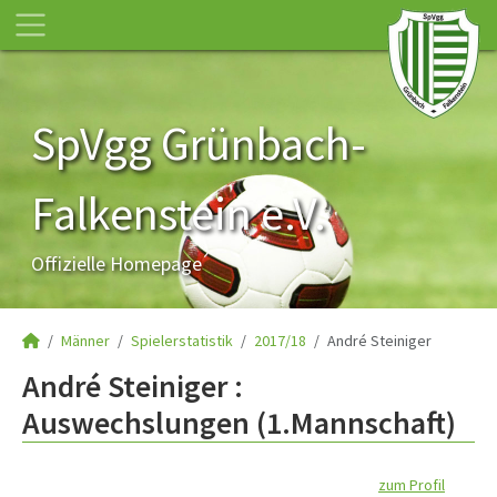
SpVgg Grünbach-
Falkenstein e.V.
Offizielle Homepage
Männer
Spielerstatistik
2017/18
André Steiniger
André Steiniger :
Auswechslungen (1.Mannschaft)
zum Profil