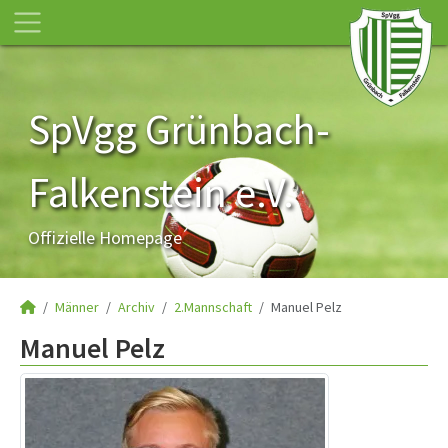
SpVgg Grünbach-
Falkenstein e.V.
Offizielle Homepage
Männer
Archiv
2.Mannschaft
Manuel Pelz
Manuel Pelz