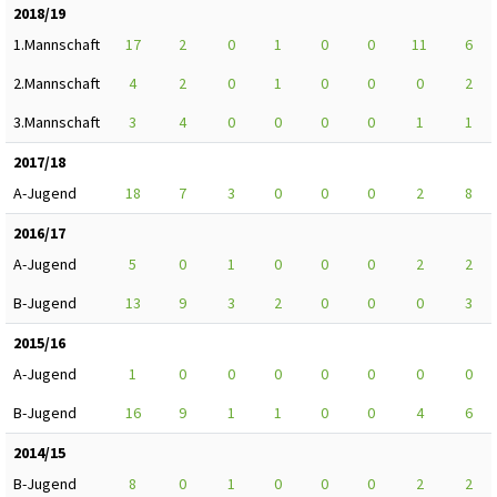
2018/19
1.Mannschaft
17
2
0
1
0
0
11
6
2.Mannschaft
4
2
0
1
0
0
0
2
3.Mannschaft
3
4
0
0
0
0
1
1
2017/18
A-Jugend
18
7
3
0
0
0
2
8
2016/17
A-Jugend
5
0
1
0
0
0
2
2
B-Jugend
13
9
3
2
0
0
0
3
2015/16
A-Jugend
1
0
0
0
0
0
0
0
B-Jugend
16
9
1
1
0
0
4
6
2014/15
B-Jugend
8
0
1
0
0
0
2
2