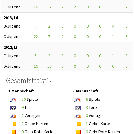
C-Jugend
16
17
2
2
0
0
1
7
2013/14
B-Jugend
7
2
0
0
0
0
4
3
C-Jugend
22
7
2
0
0
0
1
9
2012/13
C-Jugend
5
2
0
0
0
0
1
3
D-Jugend
16
10
0
0
0
0
0
8
Gesamtstatistik
1.Mannschaft
2.Mannschaft
50
Spiele
6
Spiele
9
Tore
3
Tore
2
Vorlagen
0
Vorlagen
2
Gelbe Karten
1
Gelbe Karte
0
Gelb-Rote Karten
0
Gelb-Rote Karten