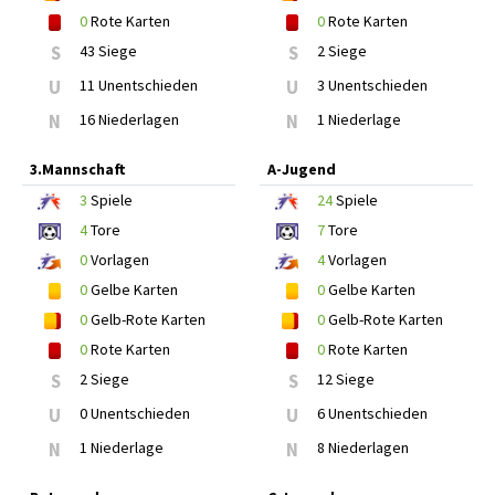
0
Rote Karten
0
Rote Karten
S
43 Siege
S
2 Siege
U
11 Unentschieden
U
3 Unentschieden
N
16 Niederlagen
N
1 Niederlage
3.Mannschaft
A-Jugend
3
Spiele
24
Spiele
4
Tore
7
Tore
0
Vorlagen
4
Vorlagen
0
Gelbe Karten
0
Gelbe Karten
0
Gelb-Rote Karten
0
Gelb-Rote Karten
0
Rote Karten
0
Rote Karten
S
2 Siege
S
12 Siege
U
0 Unentschieden
U
6 Unentschieden
N
1 Niederlage
N
8 Niederlagen