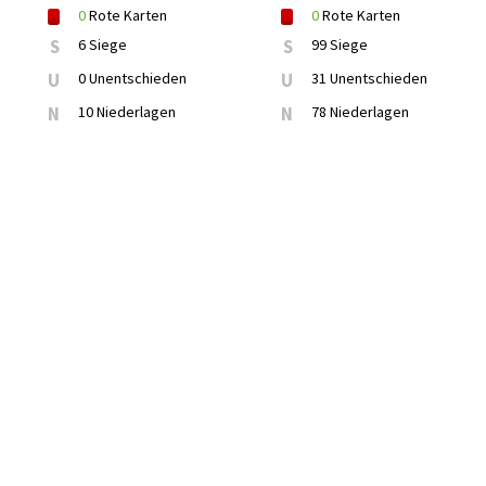
0
Rote Karten
0
Rote Karten
S
6 Siege
S
99 Siege
U
0 Unentschieden
U
31 Unentschieden
N
10 Niederlagen
N
78 Niederlagen