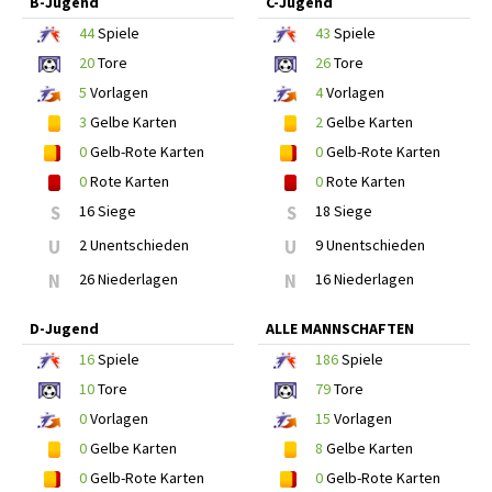
B-Jugend
C-Jugend
44
Spiele
43
Spiele
20
Tore
26
Tore
5
Vorlagen
4
Vorlagen
3
Gelbe Karten
2
Gelbe Karten
0
Gelb-Rote Karten
0
Gelb-Rote Karten
0
Rote Karten
0
Rote Karten
S
16 Siege
S
18 Siege
U
2 Unentschieden
U
9 Unentschieden
N
26 Niederlagen
N
16 Niederlagen
D-Jugend
ALLE MANNSCHAFTEN
16
Spiele
186
Spiele
10
Tore
79
Tore
0
Vorlagen
15
Vorlagen
0
Gelbe Karten
8
Gelbe Karten
0
Gelb-Rote Karten
0
Gelb-Rote Karten