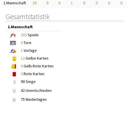
1.Mannschaft
29
0
0
1
0
0
0
0
Gesamtstatistik
1.Mannschaft
203
Spiele
0
Tore
1
Vorlage
12
Gelbe Karten
0
Gelb-Rote Karten
0
Rote Karten
S
90 Siege
U
42 Unentschieden
N
75 Niederlagen