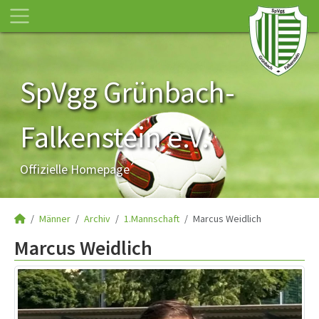
SpVgg Grünbach-
Falkenstein e.V.
Offizielle Homepage
Männer
Archiv
1.Mannschaft
Marcus Weidlich
Marcus Weidlich