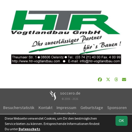
soccero.de
© 2006 - 2026
Besucherstatistik
Kontakt
Impressum
Geburtstage
Sponsoren
Datenschutz
Diese Webseite verwendet Cookies, um Dir den bestmöglichen
OK
Service bieten zu können. Entsprechende Informationen findest
Du unter
Datenschutz
.