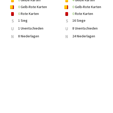
0
Gelbe Karten
4
Gelbe Karten
0
Gelb-Rote Karten
0
Gelb-Rote Karten
0
Rote Karten
0
Rote Karten
S
1 Sieg
S
16 Siege
U
1 Unentschieden
U
8 Unentschieden
N
8 Niederlagen
N
24 Niederlagen