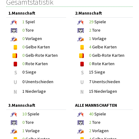
Gesamtstatistik
1.Mannschaft
2.Mannschaft
1
Spiel
29
Spiele
0
Tore
2
Tore
0
Vorlagen
1
Vorlage
0
Gelbe Karten
4
Gelbe Karten
0
Gelb-Rote Karten
0
Gelb-Rote Karten
0
Rote Karten
0
Rote Karten
S
0 Siege
S
15 Siege
U
0 Unentschieden
U
7 Unentschieden
N
1 Niederlage
N
15 Niederlagen
3.Mannschaft
ALLE MANNSCHAFTEN
10
Spiele
40
Spiele
0
Tore
2
Tore
1
Vorlage
2
Vorlagen