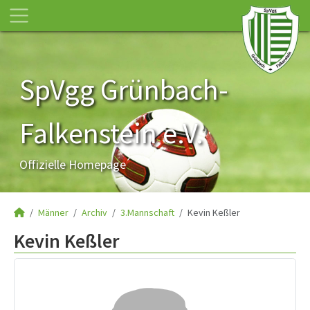
SpVgg Grünbach-
Falkenstein e.V.
Offizielle Homepage
Männer
Archiv
3.Mannschaft
Kevin Keßler
Kevin Keßler