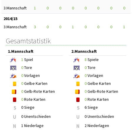
3.Mannschaft
1
0
0
0
0
0
0
0
2014/15
3.Mannschaft
3
0
0
1
0
0
0
1
Gesamtstatistik
1.Mannschaft
2.Mannschaft
1
Spiel
8
Spiele
0
Tore
0
Tore
0
Vorlagen
0
Vorlagen
0
Gelbe Karten
0
Gelbe Karten
0
Gelb-Rote Karten
0
Gelb-Rote Karten
0
Rote Karten
0
Rote Karten
S
0 Siege
S
6 Siege
U
0 Unentschieden
U
0 Unentschieden
N
1 Niederlage
N
2 Niederlagen