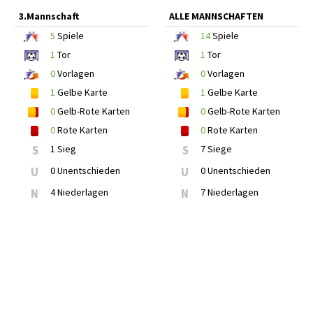
3.Mannschaft
ALLE MANNSCHAFTEN
5
Spiele
14
Spiele
1
Tor
1
Tor
0
Vorlagen
0
Vorlagen
1
Gelbe Karte
1
Gelbe Karte
0
Gelb-Rote Karten
0
Gelb-Rote Karten
0
Rote Karten
0
Rote Karten
S
1 Sieg
S
7 Siege
U
0 Unentschieden
U
0 Unentschieden
N
4 Niederlagen
N
7 Niederlagen