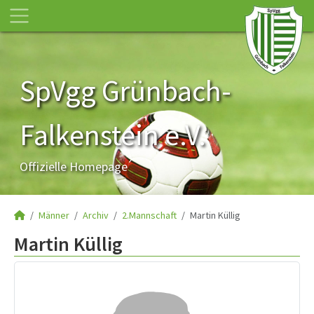
SpVgg Grünbach-
Falkenstein e.V.
Offizielle Homepage
Männer
Archiv
2.Mannschaft
Martin Küllig
Martin Küllig