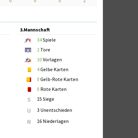
0
0
0
2
3.Mannschaft
34
Spiele
2
Tore
10
Vorlagen
4
Gelbe Karten
0
Gelb-Rote Karten
0
Rote Karten
S
15 Siege
U
3 Unentschieden
N
16 Niederlagen