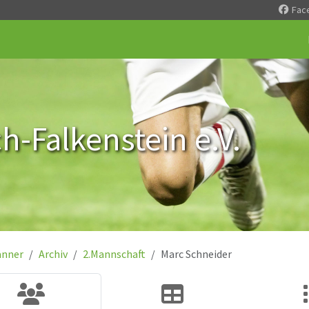
Fac
-Falkenstein e.V.
nner
Archiv
2.Mannschaft
Marc Schneider