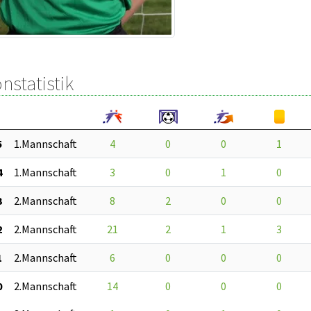
nstatistik
5
1.Mannschaft
4
0
0
1
4
1.Mannschaft
3
0
1
0
3
2.Mannschaft
8
2
0
0
2
2.Mannschaft
21
2
1
3
1
2.Mannschaft
6
0
0
0
0
2.Mannschaft
14
0
0
0