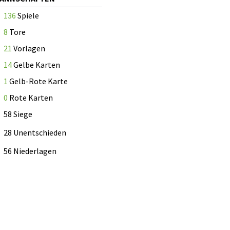
136
Spiele
8
Tore
21
Vorlagen
14
Gelbe Karten
1
Gelb-Rote Karte
0
Rote Karten
58 Siege
28 Unentschieden
56 Niederlagen