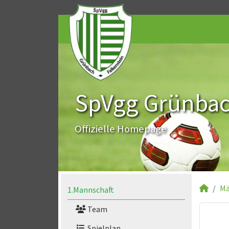
SpVgg Grünbach
Offizielle Homepage
Mä
1.Mannschaft
Team
Spielplan