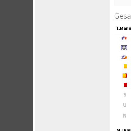
Gesa
1.Mann
S
U
N
ALLE 