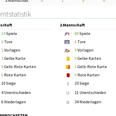
3.Mannschaft
5
1
0
0
mtstatistik
schaft
2.Mannschaft
14
Spiele
88
Spiele
0
Tore
6
Tore
2
Vorlagen
9
Vorlagen
1
Gelbe Karte
9
Gelbe Karten
0
Gelb-Rote Karten
1
Gelb-Rote Karte
0
Rote Karten
0
Rote Karten
10 Siege
S
33 Siege
4 Unentschieden
U
21 Unentschieden
6 Niederlagen
N
34 Niederlagen
MANNSCHAFTEN