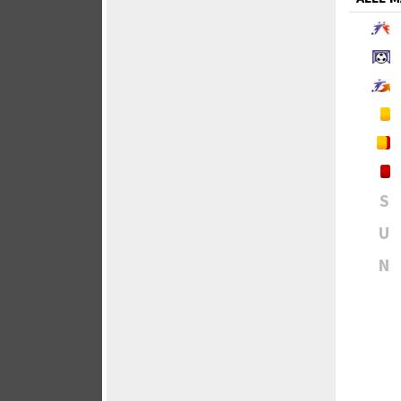
S
U
N