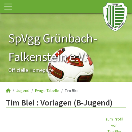
SpVgg Grünbach-
Falkenstein e.V.
Offizielle Homepage
Jugend
Ewige Tabelle
Tim Blei
Tim Blei : Vorlagen (B-Jugend)
zum Profil
von
Tim Blei