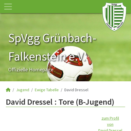
SpVgg Grünbach-
Falkenstein e.V.
Offizielle Homepage
Jugend
Ewige Tabelle
David Dressel
David Dressel : Tore (B-Jugend)
zum Profil
von
David Dressel