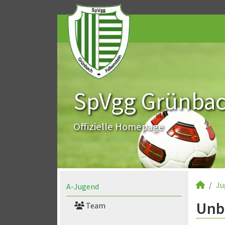
SpVgg Grünbach
Offizielle Homepage
Ju
A-Jugend
Unb
Team