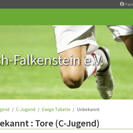
Fac
-Falkenstein e.V.
gend
C-Jugend
Ewige Tabelle
Unbekannt
ekannt : Tore (C-Jugend)