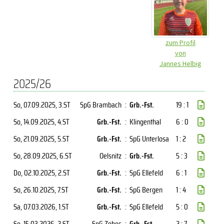
zum Profil
von
Jannes Helbig
2025/26
So, 07.09.2025
, 3.ST
SpG Brambach
:
Grb.-Fst.
19 : 1
So, 14.09.2025
, 4.ST
Grb.-Fst.
:
Klingenthal
6 : 0
So, 21.09.2025
, 5.ST
Grb.-Fst.
:
SpG Unterlosa
1 : 2
So, 28.09.2025
, 6.ST
Oelsnitz
:
Grb.-Fst.
5 : 3
Do, 02.10.2025
, 2.ST
Grb.-Fst.
:
SpG Ellefeld
6 : 1
So, 26.10.2025
, 7.ST
Grb.-Fst.
:
SpG Bergen
1 : 4
Sa, 07.03.2026
, 1.ST
Grb.-Fst.
:
SpG Ellefeld
5 : 0
So, 15.03.2026
, 2.ST
SpG Zobes
:
Grb.-Fst.
2 : 7