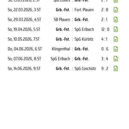
So, 22.03.2026
, 3.ST
Grb.-Fst.
:
Fort. Plauen
2 : 8
So, 29.03.2026
, 4.ST
SB Plauen
:
Grb.-Fst.
2 : 1
So, 19.04.2026
, 5.ST
Grb.-Fst.
:
SpG Erlbach
12 : 0
So, 10.05.2026
, 7.ST
Grb.-Fst.
:
SpG Kürbitz
4 : 1
Do, 04.06.2026
, 6.ST
Klingenthal
:
Grb.-Fst.
0 : 6
So, 07.06.2026
, 8.ST
SpG Erlbach
:
Grb.-Fst.
3 : 4
So, 14.06.2026
, 9.ST
Grb.-Fst.
:
SpG Coschütz
9 : 2