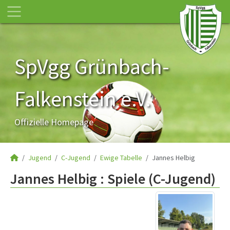
SpVgg Grünbach-
Falkenstein e.V.
Offizielle Homepage
Jugend
C-Jugend
Ewige Tabelle
Jannes Helbig
Jannes Helbig : Spiele (C-Jugend)