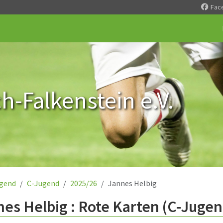
Fac
-Falkenstein e.V.
gend
C-Jugend
2025/26
Jannes Helbig
es Helbig : Rote Karten (C-Jugen