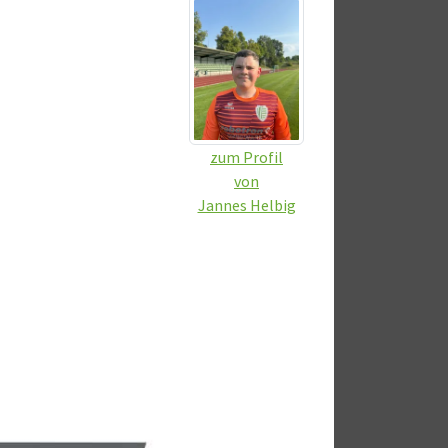
zum Profil
von
Jannes Helbig