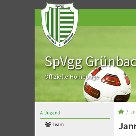
SpVgg Grünbach
Offizielle Homepage
Ju
A-Jugend
Jann
Team