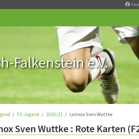
Fac
-Falkenstein e.V.
gend
F2-Jugend
2020/21
Lennox Sven Wuttke
ox Sven Wuttke : Rote Karten (F