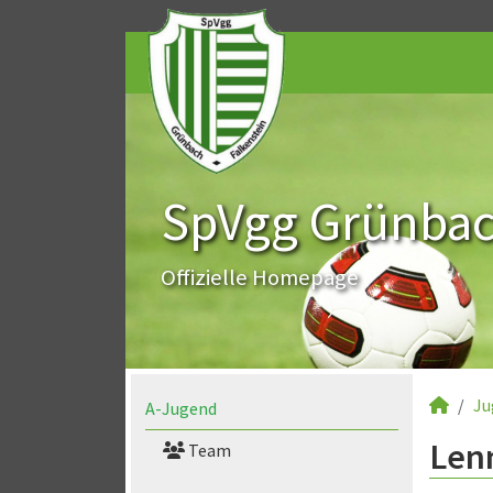
SpVgg Grünbach
Offizielle Homepage
Ju
A-Jugend
Lenn
Team