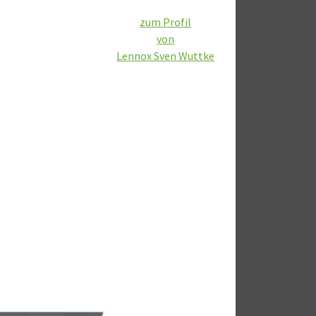
zum Profil
von
Lennox Sven Wuttke