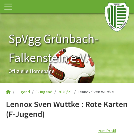
SpVgg Grünbach-
Falkenstein e.V.
Offizielle Homepage
Jugend
F-Jugend
2020/21
Lennox Sven Wuttke
Lennox Sven Wuttke : Rote Karten
(F-Jugend)
zum Profil