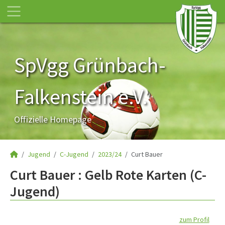
SpVgg Grünbach-
Falkenstein e.V.
Offizielle Homepage
Jugend
C-Jugend
2023/24
Curt Bauer
Curt Bauer : Gelb Rote Karten (C-
Jugend)
zum Profil