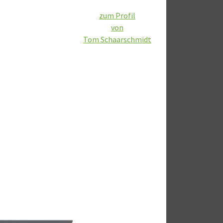
zum Profil
von
Tom Schaarschmidt