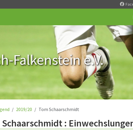
Fac
-Falkenstein e.V.
gend
2019/20
Tom Schaarschmidt
 Schaarschmidt : Einwechslunge