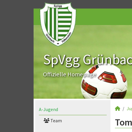
SpVgg Grünbach
Offizielle Homepage
Ju
A-Jugend
Tom
Team