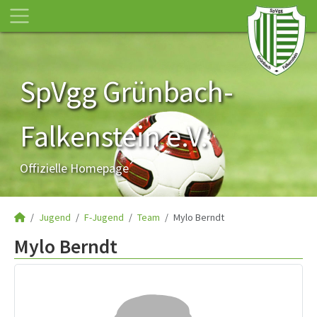
SpVgg Grünbach-
Falkenstein e.V.
Offizielle Homepage
Jugend
F-Jugend
Team
Mylo Berndt
Mylo Berndt