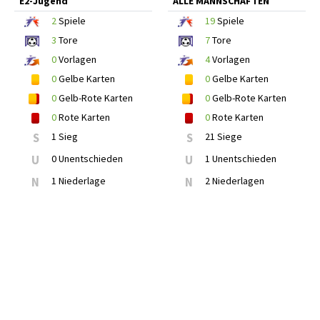
E2-Jugend
ALLE MANNSCHAFTEN
2
Spiele
19
Spiele
3
Tore
7
Tore
0
Vorlagen
4
Vorlagen
0
Gelbe Karten
0
Gelbe Karten
0
Gelb-Rote Karten
0
Gelb-Rote Karten
0
Rote Karten
0
Rote Karten
S
1 Sieg
S
21 Siege
U
0 Unentschieden
U
1 Unentschieden
N
1 Niederlage
N
2 Niederlagen