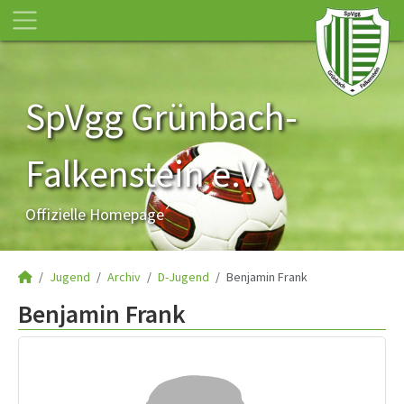
SpVgg Grünbach-
Falkenstein e.V.
Offizielle Homepage
Jugend
Archiv
D-Jugend
Benjamin Frank
Benjamin Frank