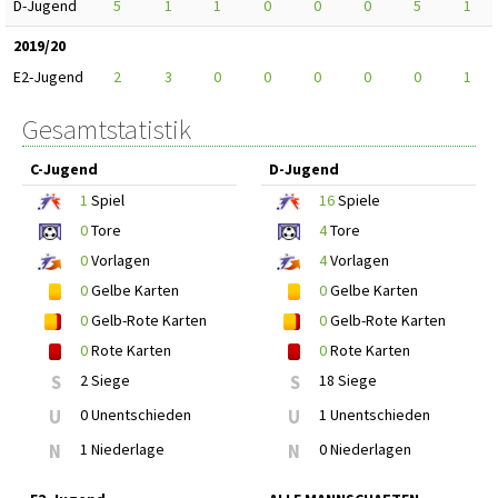
D-Jugend
5
1
1
0
0
0
5
1
2019/20
E2-Jugend
2
3
0
0
0
0
0
1
Gesamtstatistik
C-Jugend
D-Jugend
1
Spiel
16
Spiele
0
Tore
4
Tore
0
Vorlagen
4
Vorlagen
0
Gelbe Karten
0
Gelbe Karten
0
Gelb-Rote Karten
0
Gelb-Rote Karten
0
Rote Karten
0
Rote Karten
S
2 Siege
S
18 Siege
U
0 Unentschieden
U
1 Unentschieden
N
1 Niederlage
N
0 Niederlagen