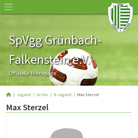
SpVgg Grünbach-
Falkenstein e.V.
Offizielle Homepage
Jugend
Archiv
B-Jugend
Max Sterzel
Max Sterzel