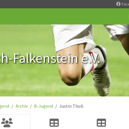
Fac
-Falkenstein e.V.
gend
Archiv
B-Jugend
Justin Thoß