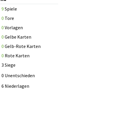
9
Spiele
0
Tore
0
Vorlagen
0
Gelbe Karten
0
Gelb-Rote Karten
0
Rote Karten
3 Siege
0 Unentschieden
6 Niederlagen