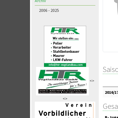
Archiv
2006 - 2025
Saiso
<>
2016/1
<>
Gesa
B-Jug