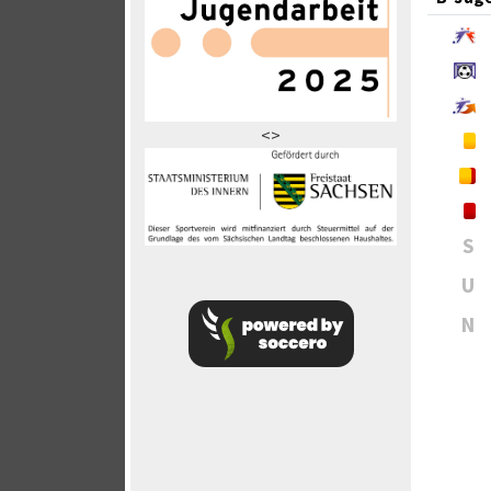
<>
S
U
N