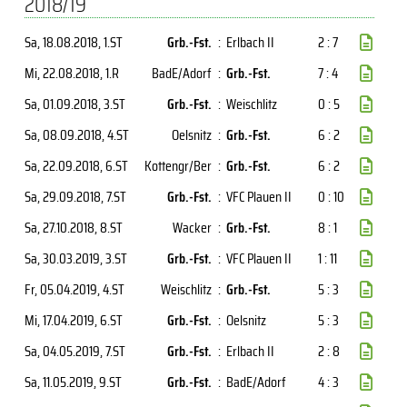
2018/19
Sa, 18.08.2018
, 1.ST
Grb.-Fst.
:
Erlbach II
2 : 7
Mi, 22.08.2018
, 1.R
BadE/Adorf
:
Grb.-Fst.
7 : 4
Sa, 01.09.2018
, 3.ST
Grb.-Fst.
:
Weischlitz
0 : 5
Sa, 08.09.2018
, 4.ST
Oelsnitz
:
Grb.-Fst.
6 : 2
Sa, 22.09.2018
, 6.ST
Kottengr/Ber
:
Grb.-Fst.
6 : 2
Sa, 29.09.2018
, 7.ST
Grb.-Fst.
:
VFC Plauen II
0 : 10
Sa, 27.10.2018
, 8.ST
Wacker
:
Grb.-Fst.
8 : 1
Sa, 30.03.2019
, 3.ST
Grb.-Fst.
:
VFC Plauen II
1 : 11
Fr, 05.04.2019
, 4.ST
Weischlitz
:
Grb.-Fst.
5 : 3
Mi, 17.04.2019
, 6.ST
Grb.-Fst.
:
Oelsnitz
5 : 3
Sa, 04.05.2019
, 7.ST
Grb.-Fst.
:
Erlbach II
2 : 8
Sa, 11.05.2019
, 9.ST
Grb.-Fst.
:
BadE/Adorf
4 : 3