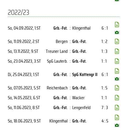
2022/23
So, 04.09.2022
, 1.ST
Grb.-Fst.
:
Klingenthal
6 : 1
(
)
So, 11.09.2022
, 2.ST
Bergen
:
Grb.-Fst.
1 : 2
So, 13.11.2022
, 9.ST
Treuner Land
:
Grb.-Fst.
1 : 3
So, 23.04.2023
, 3.ST
SpG Lauterb.
:
Grb.-Fst.
1 : 1
Di, 25.04.2023
, 1.ST
Grb.-Fst.
:
SpG Kottengr II
6 : 1
(
)
So, 07.05.2023
, 5.ST
Reichenbach
:
Grb.-Fst.
1 : 5
So, 14.05.2023
, 6.ST
Grb.-Fst.
:
Wacker
1 : 1
So, 11.06.2023
, 8.ST
Grb.-Fst.
:
Lengenfeld
7 : 3
So, 18.06.2023
, 9.ST
Klingenthal
:
Grb.-Fst.
4 : 5
(
)