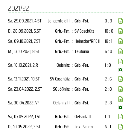
2021/22
Sa, 25.09.2021
, 4.ST
Lengenfeld II
:
Grb.-Fst.
0 : 9
Di, 28.09.2021
, 5.ST
Grb.-Fst.
:
SV Coschütz
10 : 0
Sa, 09.10.2021
, 7.ST
Grb.-Fst.
:
HeinsdorfRFC II
18 : 1
Mi, 13.10.2021
, 8.ST
Grb.-Fst.
:
Teutonia
6 : 0
Sa, 16.10.2021
, 2.R
Oelsnitz
:
Grb.-Fst.
1 : 8
(
)
Sa, 13.11.2021
, 10.ST
SV Coschütz
:
Grb.-Fst.
2 : 6
Sa, 23.04.2022
, 2.ST
SG Jößnitz
:
Grb.-Fst.
2 : 8
Sa, 30.04.2022
, VF
Oelsnitz II
:
Grb.-Fst.
2 : 8
(
)
Sa, 07.05.2022
, 1.ST
Grb.-Fst.
:
Oelsnitz II
1 : 1
Di, 10.05.2022
, 3.ST
Grb.-Fst.
:
Lok Plauen
6 : 1