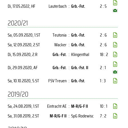
Di, 17.05.2022
, HF
Lauterbach
:
Grb.-Fst.
2 : 5
(
)
2020/21
Sa, 05.09.2020
, 1.ST
Teutonia
:
Grb.-Fst.
2 : 6
Sa, 12.09.2020
, 2.ST
Wacker
:
Grb.-Fst.
2 : 6
Di, 15.09.2020
, 2.R
Grb.-Fst.
:
Klingenthal
18 : 2
Di, 29.09.2020
, AF
Grb.-Fst.
:
Grb.-Fst. II
2 : 1
(
)
Sa, 10.10.2020
, 5.ST
FSV Treuen
:
Grb.-Fst.
1 : 3
2019/20
Sa, 24.08.2019
, 1.ST
Eintracht AE
:
M-R/G-F II
10 : 1
Sa, 31.08.2019
, 2.ST
M-R/G-F II
:
SpG Rodewisc
7 : 2