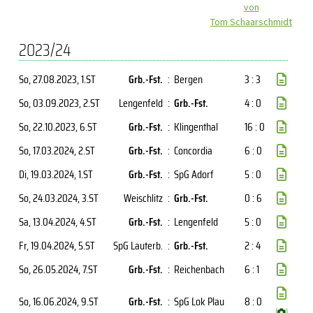
von
Tom Schaarschmidt
2023/24
So, 27.08.2023
, 1.ST
Grb.-Fst.
:
Bergen
3 : 3
So, 03.09.2023
, 2.ST
Lengenfeld
:
Grb.-Fst.
4 : 0
So, 22.10.2023
, 6.ST
Grb.-Fst.
:
Klingenthal
16 : 0
So, 17.03.2024
, 2.ST
Grb.-Fst.
:
Concordia
6 : 0
Di, 19.03.2024
, 1.ST
Grb.-Fst.
:
SpG Adorf
5 : 0
So, 24.03.2024
, 3.ST
Weischlitz
:
Grb.-Fst.
0 : 6
Sa, 13.04.2024
, 4.ST
Grb.-Fst.
:
Lengenfeld
5 : 0
Fr, 19.04.2024
, 5.ST
SpG Lauterb.
:
Grb.-Fst.
2 : 4
So, 26.05.2024
, 7.ST
Grb.-Fst.
:
Reichenbach
6 : 1
So, 16.06.2024
, 9.ST
Grb.-Fst.
:
SpG Lok Plau
8 : 0
(
)