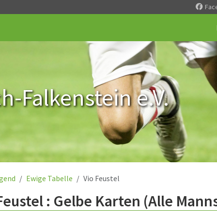
Fac
-Falkenstein e.V.
gend
Ewige Tabelle
Vio Feustel
Feustel : Gelbe Karten (Alle Mann