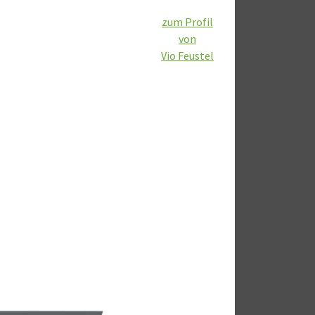
zum Profil
von
Vio Feustel