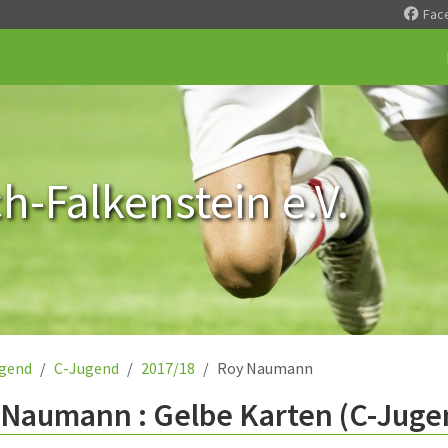
Fac
-Falkenstein e.V.
gend
C-Jugend
2017/18
Roy Naumann
 Naumann : Gelbe Karten (C-Juge