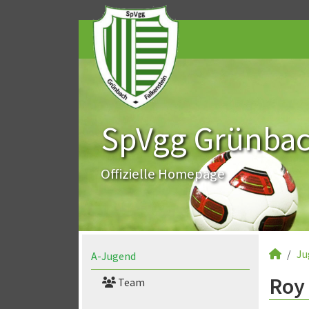
SpVgg Grünbach
Offizielle Homepage
Ju
A-Jugend
Roy
Team