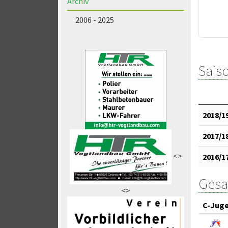
Archiv
2006 - 2025
Saiso
2018/1
2017/1
<>
2016/1
Gesa
<>
C-Jug