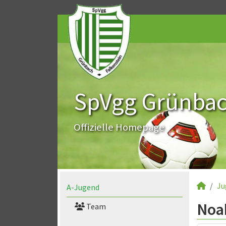
SpVgg Grünbach
Offizielle Homepage
Ju
A-Jugend
Noa
Team