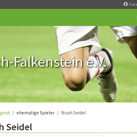
Fac
-Falkenstein e.V.
gend
ehemalige Spieler
Noah Seidel
h Seidel