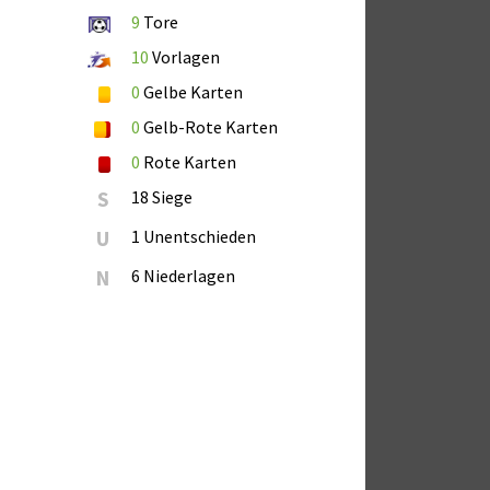
9
Tore
10
Vorlagen
0
Gelbe Karten
0
Gelb-Rote Karten
0
Rote Karten
S
18 Siege
U
1 Unentschieden
N
6 Niederlagen