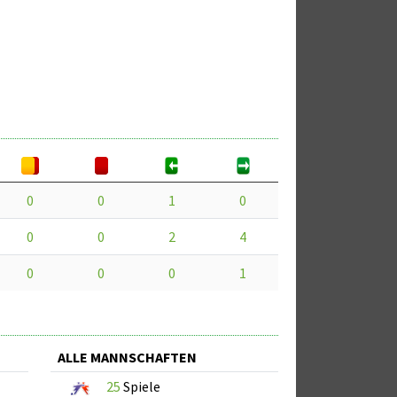
0
0
1
0
0
0
2
4
0
0
0
1
ALLE MANNSCHAFTEN
25
Spiele