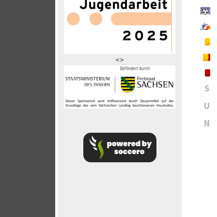
<>
S
U
N