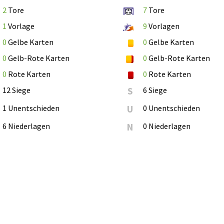
2
Tore
7
Tore
1
Vorlage
9
Vorlagen
0
Gelbe Karten
0
Gelbe Karten
0
Gelb-Rote Karten
0
Gelb-Rote Karten
0
Rote Karten
0
Rote Karten
12 Siege
S
6 Siege
1 Unentschieden
U
0 Unentschieden
6 Niederlagen
N
0 Niederlagen