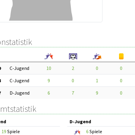
nstatistik
9
C-Jugend
10
2
0
0
8
C-Jugend
9
0
1
0
7
D-Jugend
6
7
9
0
mtstatistik
end
D-Jugend
19
Spiele
6
Spiele