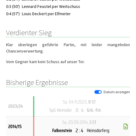
0:3 (50')
Lennard Feustel per Weitschuss
0:4 (57')
Louis Deckert per Elfmeter
Verdienter Sieg
Klar überlegen geführte Partie, mit leider mangelnden
Chancenverwertung.
Vom Gegner kam kein Schuss auf unser Tor.
Bisherige Ergebnisse
Datum anzeigen
Sa, 04.11.2023
, 8.ST
2023/24
0 : 4
SpG Heinsdor
Grb.-Fst.
Sa, 20.09.2014
, 3.ST
2014/15
2 : 4
Falkenstein
Heinsdorferg