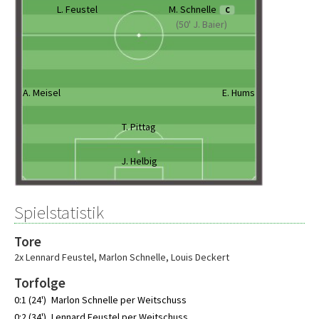
L. Feustel
M. Schnelle
C
(50' J. Baier)
A. Meisel
E. Hums
T. Pittag
J. Helbig
Spielstatistik
Tore
2x Lennard Feustel
,
Marlon Schnelle
,
Louis Deckert
Torfolge
0:1 (24')
Marlon Schnelle per Weitschuss
0:2 (34')
Lennard Feustel per Weitschuss