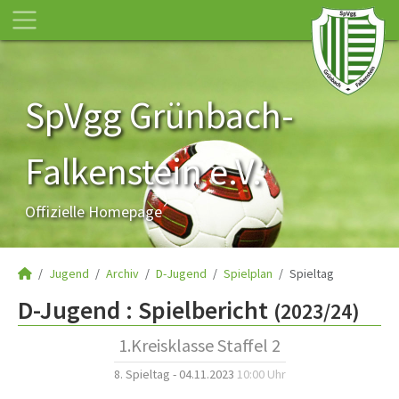
SpVgg Grünbach-
Falkenstein e.V.
Offizielle Homepage
Jugend
Archiv
D-Jugend
Spielplan
Spieltag
D-Jugend :
Spielbericht
(2023/24)
1.Kreisklasse Staffel 2
8. Spieltag - 04.11.2023
10:00 Uhr