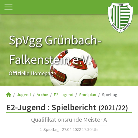
SpVgg Grünbach-
Falkenstein e.V.
Offizielle Homepage
Jugend
Archiv
E2-Jugend
Spielplan
Spieltag
E2-Jugend :
Spielbericht
(2021/22)
Qualifikationsrunde Meister A
2. Spieltag - 27.04.2022
17:30 Uhr