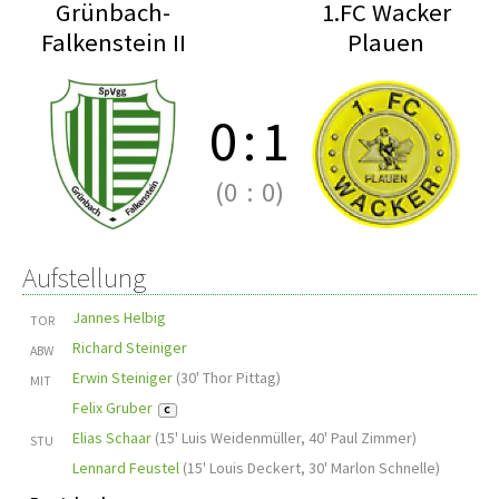
Grünbach-
1.FC Wacker
Falkenstein II
Plauen
0
:
1
(0
:
0)
Aufstellung
Jannes Helbig
TOR
Richard Steiniger
ABW
Erwin Steiniger
(
30' Thor Pittag
)
MIT
Felix Gruber
C
Elias Schaar
(
15' Luis Weidenmüller
,
40' Paul Zimmer
)
STU
Lennard Feustel
(
15' Louis Deckert
,
30' Marlon Schnelle
)