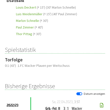
Ersatzbank
Louis Deckert
(
15')
(
30' Marlon Schnelle
)
Luis Weidenmüller
(
15')
(
40' Paul Zimmer
)
Marlon Schnelle
(
30')
Paul Zimmer
(
40')
Thor Pittag
(
30')
Spielstatistik
Torfolge
0:1 (43')
1.FC Wacker Plauen per Weitschuss
Bisherige Ergebnisse
Datum anzeigen
Sa, 22.04.2023
, 3.ST
2022/23
3 : 1
Grb.-Fst. II
Wacker