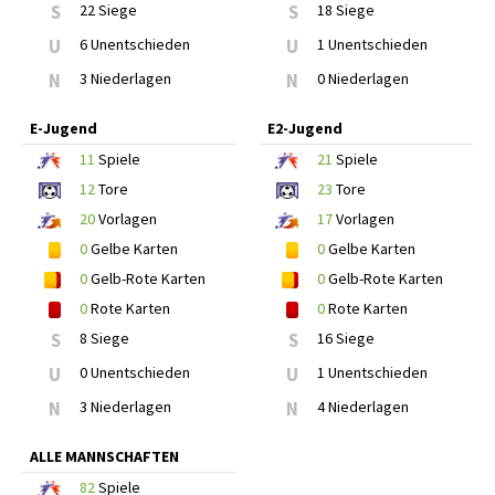
S
22 Siege
S
18 Siege
U
6 Unentschieden
U
1 Unentschieden
N
3 Niederlagen
N
0 Niederlagen
E-Jugend
E2-Jugend
11
Spiele
21
Spiele
12
Tore
23
Tore
20
Vorlagen
17
Vorlagen
0
Gelbe Karten
0
Gelbe Karten
0
Gelb-Rote Karten
0
Gelb-Rote Karten
0
Rote Karten
0
Rote Karten
S
8 Siege
S
16 Siege
U
0 Unentschieden
U
1 Unentschieden
N
3 Niederlagen
N
4 Niederlagen
ALLE MANNSCHAFTEN
82
Spiele