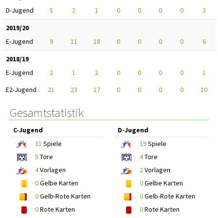
D-Jugend
5
2
1
0
0
0
0
3
2019/20
E-Jugend
9
11
18
0
0
0
0
6
2018/19
E-Jugend
2
1
2
0
0
0
0
1
E2-Jugend
21
23
17
0
0
0
0
10
Gesamtstatistik
C-Jugend
D-Jugend
31
Spiele
19
Spiele
5
Tore
4
Tore
4
Vorlagen
2
Vorlagen
0
Gelbe Karten
0
Gelbe Karten
0
Gelb-Rote Karten
0
Gelb-Rote Karten
0
Rote Karten
0
Rote Karten