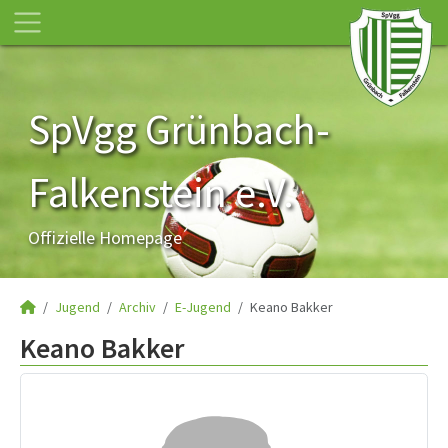
SpVgg Grünbach-
Falkenstein e.V.
Offizielle Homepage
Jugend
Archiv
E-Jugend
Keano Bakker
Keano Bakker