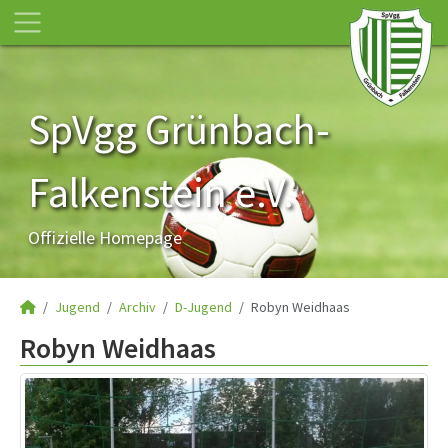
SpVgg Grünbach-
Falkenstein e.V.
Offizielle Homepage
Jugend
Archiv
D-Jugend
Robyn Weidhaas
Robyn Weidhaas