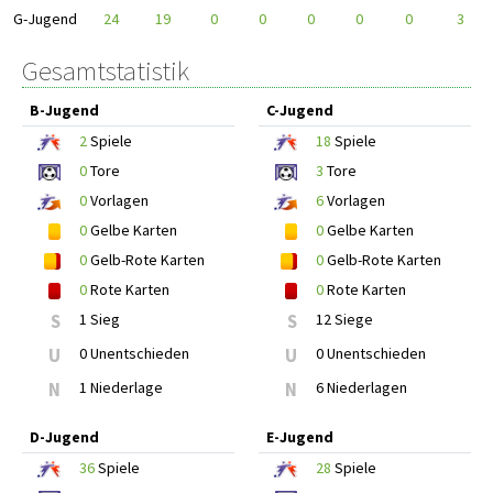
G-Jugend
24
19
0
0
0
0
0
3
Gesamtstatistik
B-Jugend
C-Jugend
2
Spiele
18
Spiele
0
Tore
3
Tore
0
Vorlagen
6
Vorlagen
0
Gelbe Karten
0
Gelbe Karten
0
Gelb-Rote Karten
0
Gelb-Rote Karten
0
Rote Karten
0
Rote Karten
S
1 Sieg
S
12 Siege
U
0 Unentschieden
U
0 Unentschieden
N
1 Niederlage
N
6 Niederlagen
D-Jugend
E-Jugend
36
Spiele
28
Spiele