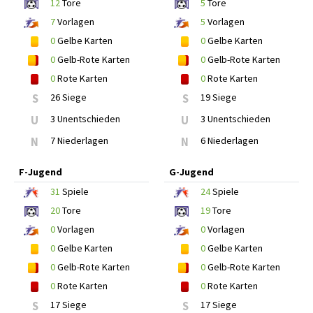
12
Tore
5
Tore
7
Vorlagen
5
Vorlagen
0
Gelbe Karten
0
Gelbe Karten
0
Gelb-Rote Karten
0
Gelb-Rote Karten
0
Rote Karten
0
Rote Karten
S
26 Siege
S
19 Siege
U
3 Unentschieden
U
3 Unentschieden
N
7 Niederlagen
N
6 Niederlagen
F-Jugend
G-Jugend
31
Spiele
24
Spiele
20
Tore
19
Tore
0
Vorlagen
0
Vorlagen
0
Gelbe Karten
0
Gelbe Karten
0
Gelb-Rote Karten
0
Gelb-Rote Karten
0
Rote Karten
0
Rote Karten
S
17 Siege
S
17 Siege