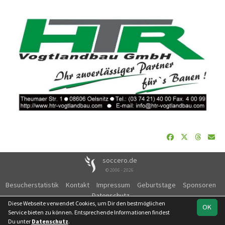
soccero.de
© 2006 - 2026
Besucherstatistik
Kontakt
Impressum
Geburtstage
Sponsoren
Datenschutz
Diese Webseite verwendet Cookies, um Dir den bestmöglichen
OK
Service bieten zu können. Entsprechende Informationen findest
Du unter
Datenschutz
.