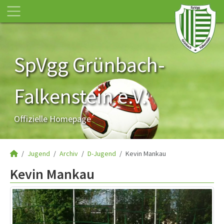
SpVgg Grünbach-
Falkenstein e.V.
Offizielle Homepage
Jugend
Archiv
D-Jugend
Kevin Mankau
Kevin Mankau