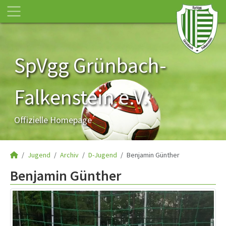
SpVgg Grünbach-
Falkenstein e.V.
Offizielle Homepage
Jugend
Archiv
D-Jugend
Benjamin Günther
Benjamin Günther