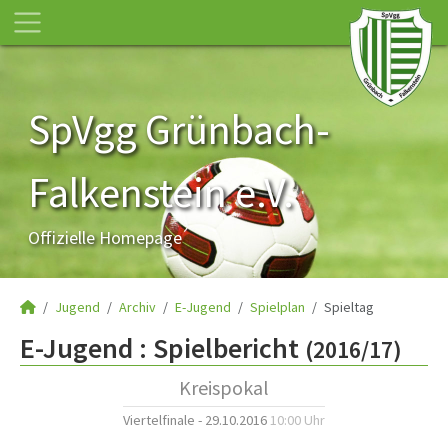
SpVgg Grünbach-
Falkenstein e.V.
Offizielle Homepage
Jugend
Archiv
E-Jugend
Spielplan
Spieltag
E-Jugend :
Spielbericht
(2016/17)
Kreispokal
Viertelfinale - 29.10.2016
10:00 Uhr