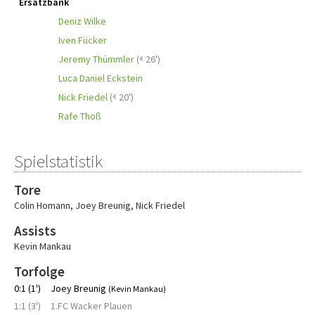
Ersatzbank
Deniz Wilke
Iven Fücker
Jeremy Thümmler
(
26')
Luca Daniel Eckstein
Nick Friedel
(
20')
Rafe Thoß
Spielstatistik
Tore
Colin Homann
,
Joey Breunig
,
Nick Friedel
Assists
Kevin Mankau
Torfolge
0:1 (1')
Joey Breunig
(Kevin Mankau)
1:1 (3')
1.FC Wacker Plauen