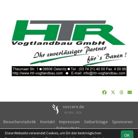
soccero.de
© 2006 - 2026
Besucherstatistik
Kontakt
Impressum
Geburtstage
Sponsoren
Datenschutz
Diese Webseite verwendet Cookies, um Dir den bestmöglichen
OK