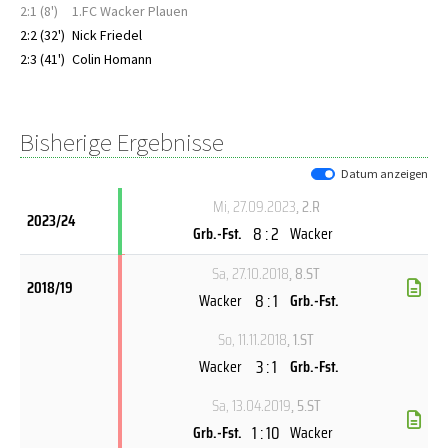
2:1 (8')
1.FC Wacker Plauen
2:2 (32')
Nick Friedel
2:3 (41')
Colin Homann
Bisherige Ergebnisse
Datum anzeigen
Mi, 27.09.2023
, 2.R
2023/24
8 : 2
Grb.-Fst.
Wacker
Sa, 27.10.2018
, 8.ST
2018/19
8 : 1
Wacker
Grb.-Fst.
So, 11.11.2018
, 1.ST
3 : 1
Wacker
Grb.-Fst.
Sa, 13.04.2019
, 5.ST
1 : 10
Grb.-Fst.
Wacker