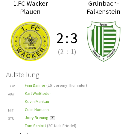
1.FC Wacker
Grünbach-
Plauen
Falkenstein
2
:
3
(2
:
1)
Aufstellung
Finn Danner
(
26' Jeremy Thümmler
)
TOR
Karl Weißleder
ABW
Kevin Mankau
Colin Homann
MIT
Joey Breunig
STU
C
Tom Schlott
(
20' Nick Friedel
)