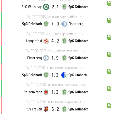
2 : 1
SpG Wernesgr
SpG Grünbach
Sa, 05.11.2016
12:00
,
Kreisliga Staffel 1 - 7.ST
7 : 0
SpG Grünbach
Elsterberg
Sa, 12.11.2016
10:00
,
Kreisliga Staffel 1 - 8.ST
4 : 2
Lengenfeld
SpG Grünbach
Sa, 25.03.2017
10:00
,
Platzierungsrunde - 1.ST
1 : 9
Elsterberg
SpG Grünbach
Sa, 01.04.2017
10:00
,
Platzierungsrunde - 2.ST
1 : 3
SpG Grünbach
SpG Limbach
Sa, 08.04.2017
11:00
,
Platzierungsrunde - 3.ST
1 : 3
Rautenkranz
SpG Grünbach
Sa, 29.04.2017
11:30
,
Platzierungsrunde - 4.ST
5 : 2
FSV Treuen
SpG Grünbach