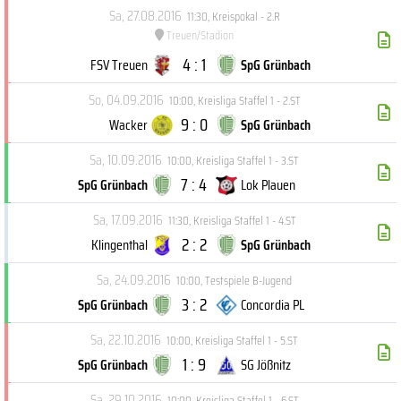
Sa, 27.08.2016
11:30
,
Kreispokal - 2.R
Treuen/Stadion
4 : 1
FSV Treuen
SpG Grünbach
So, 04.09.2016
10:00
,
Kreisliga Staffel 1 - 2.ST
9 : 0
Wacker
SpG Grünbach
Sa, 10.09.2016
10:00
,
Kreisliga Staffel 1 - 3.ST
7 : 4
SpG Grünbach
Lok Plauen
Sa, 17.09.2016
11:30
,
Kreisliga Staffel 1 - 4.ST
2 : 2
Klingenthal
SpG Grünbach
Sa, 24.09.2016
10:00
,
Testspiele B-Jugend
3 : 2
SpG Grünbach
Concordia PL
Sa, 22.10.2016
10:00
,
Kreisliga Staffel 1 - 5.ST
1 : 9
SpG Grünbach
SG Jößnitz
Sa, 29.10.2016
10:00
,
Kreisliga Staffel 1 - 6.ST