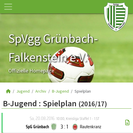
SpVgg Grünbach-
Falkenstein e.V.
Offizielle Homepage
Jugend
Archiv
B-Jugend
Spielplan
B-Jugend :
Spielplan
(2016/17)
Sa, 20.08.2016
10:00
,
Kreisliga Staffel 1 - 1.ST
3 : 1
SpG Grünbach
Rautenkranz