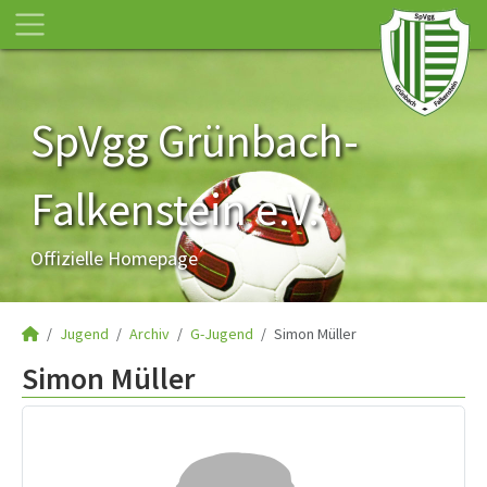
SpVgg Grünbach-
Falkenstein e.V.
Offizielle Homepage
Jugend
Archiv
G-Jugend
Simon Müller
Simon Müller