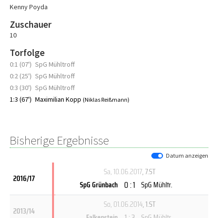
Kenny Poyda
Zuschauer
10
Torfolge
0:1 (07')
SpG Mühltroff
0:2 (25')
SpG Mühltroff
0:3 (30')
SpG Mühltroff
1:3 (67')
Maximilian Kopp
(Niklas Reißmann)
Bisherige Ergebnisse
Datum anzeigen
Sa, 10.06.2017
, 7.ST
2016/17
0 : 1
SpG Grünbach
SpG Mühltr.
So, 01.06.2014
, 1.ST
2013/14
1 : 3
Falkenstein
SpG Mühltr.