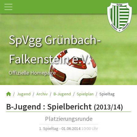
SpVgg Grünbach-
Falkenstein e.V.
Offizielle Homepage
Jugend
Archiv
B-Jugend
Spielplan
Spieltag
B-Jugend :
Spielbericht
(2013/14)
Platzierungsrunde
1. Spieltag - 01.06.2014
10:00 Uhr