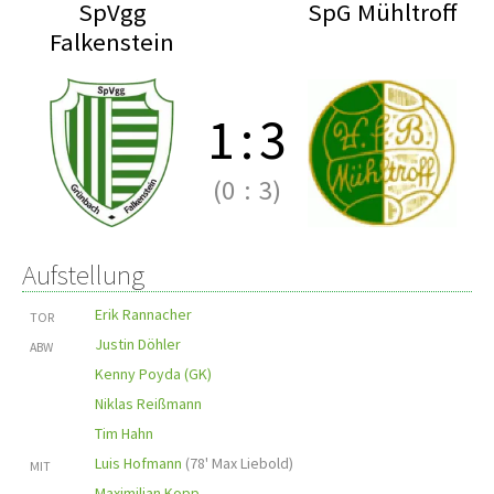
SpVgg
SpG Mühltroff
Falkenstein
1
:
3
(0
:
3)
Aufstellung
Erik Rannacher
TOR
Justin Döhler
ABW
Kenny Poyda (GK)
Niklas Reißmann
Tim Hahn
Luis Hofmann
(
78' Max Liebold
)
MIT
Maximilian Kopp