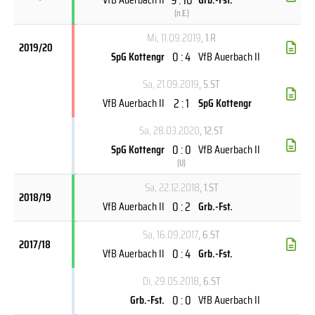
(
n.E.
)
Mi, 11.09.2019
, 1.R
2019/20
0 : 4
SpG Kottengr
VfB Auerbach II
Sa, 21.09.2019
, 5.ST
2 : 1
VfB Auerbach II
SpG Kottengr
Sa, 28.03.2020
, 12.ST
0 : 0
SpG Kottengr
VfB Auerbach II
(
U
)
Sa, 22.12.2018
, 1.ST
2018/19
0 : 2
VfB Auerbach II
Grb.-Fst.
Sa, 16.09.2017
, 6.ST
2017/18
0 : 4
VfB Auerbach II
Grb.-Fst.
Di, 29.05.2018
, 6.ST
0 : 0
Grb.-Fst.
VfB Auerbach II