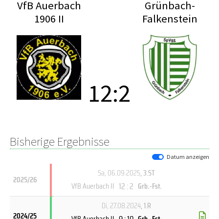
VfB Auerbach
Grünbach-
1906 II
Falkenstein
12
:
2
Bisherige Ergebnisse
Datum anzeigen
Sa, 06.09.2025
, 3.ST
2025/26
12 : 2
VfB Auerbach II
Grb.-Fst.
Di, 27.08.2024
, 1.R
2024/25
9 : 10
VfB Auerbach II
Grb.-Fst.