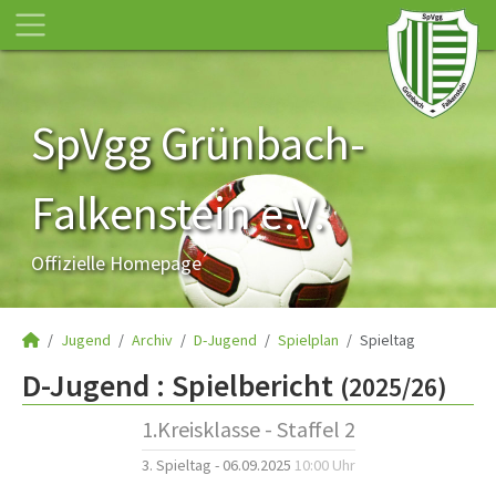
SpVgg Grünbach-
Falkenstein e.V.
Offizielle Homepage
Jugend
Archiv
D-Jugend
Spielplan
Spieltag
D-Jugend :
Spielbericht
(2025/26)
1.Kreisklasse - Staffel 2
3. Spieltag - 06.09.2025
10:00 Uhr