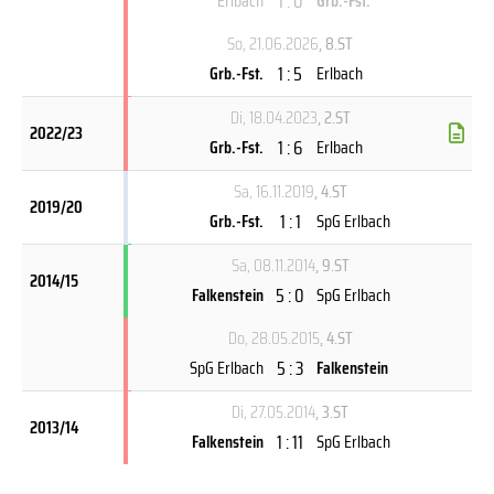
1 : 0
Erlbach
Grb.-Fst.
So, 21.06.2026
, 8.ST
1 : 5
Grb.-Fst.
Erlbach
Di, 18.04.2023
, 2.ST
2022/23
1 : 6
Grb.-Fst.
Erlbach
Sa, 16.11.2019
, 4.ST
2019/20
1 : 1
Grb.-Fst.
SpG Erlbach
Sa, 08.11.2014
, 9.ST
2014/15
5 : 0
Falkenstein
SpG Erlbach
Do, 28.05.2015
, 4.ST
5 : 3
SpG Erlbach
Falkenstein
Di, 27.05.2014
, 3.ST
2013/14
1 : 11
Falkenstein
SpG Erlbach