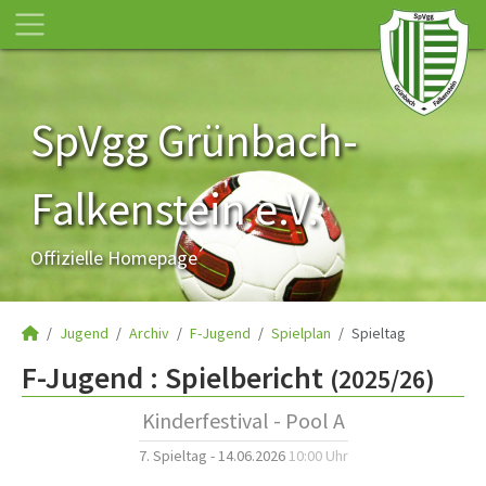
SpVgg Grünbach-
Falkenstein e.V.
Offizielle Homepage
Jugend
Archiv
F-Jugend
Spielplan
Spieltag
F-Jugend :
Spielbericht
(2025/26)
Kinderfestival - Pool A
7. Spieltag - 14.06.2026
10:00 Uhr