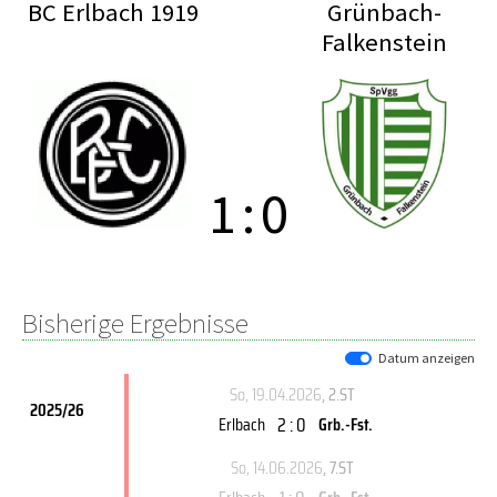
BC Erlbach 1919
Grünbach-
Falkenstein
1
:
0
Bisherige Ergebnisse
Datum anzeigen
So, 19.04.2026
, 2.ST
2025/26
2 : 0
Erlbach
Grb.-Fst.
So, 14.06.2026
, 7.ST